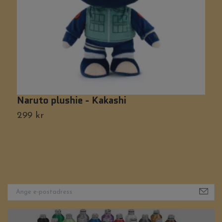
Naruto plushie - Kakashi
M
299 kr
2