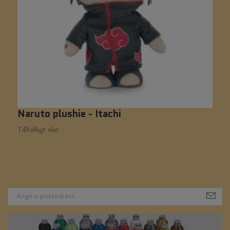
Naruto plushie - Itachi
P
Tillfälligt slut
Ti