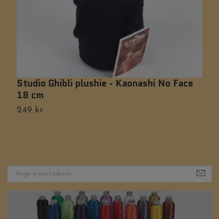
Studio Ghibli plushie - Kaonashi No Face
W
18 cm
G
249 kr
2