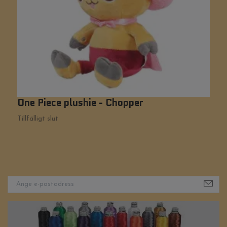
One Piece plushie - Chopper
P
3
Tillfälligt slut