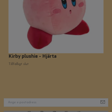
Kirby plushie - Hjärta
S
Tillfälligt slut
Ti