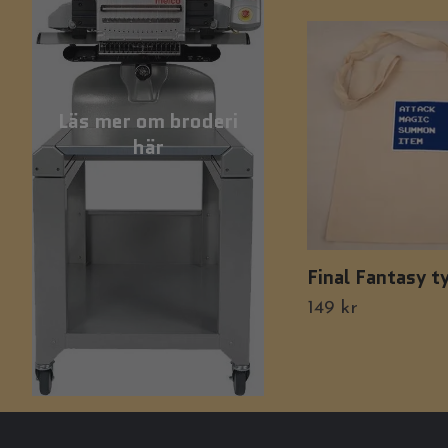
Läs mer om broderi
här
Final Fantasy t
149 kr