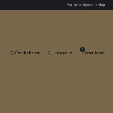
För en nördigare vardag
0
Önskelistan
Logga in
Varukorg