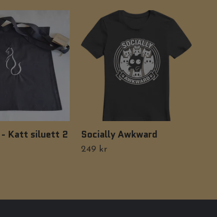
- Katt siluett 2
Socially Awkward
Tro
249 kr
249