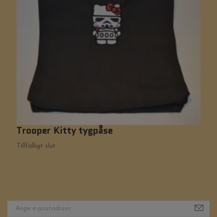
Trooper Kitty tygpåse
W
1
Tillfälligt slut