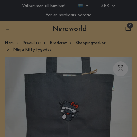
Välkommen till butiken!
SEK
För en nördigare vardag
0
Nerdworld
Hem
Produkter
Broderat
Shoppingväskor
Ninja Kitty tygpåse