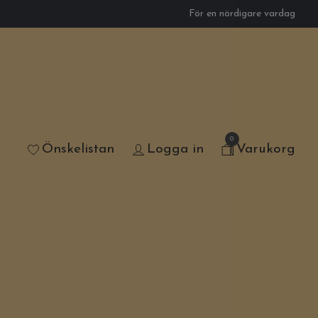
För en nördigare vardag
0
Önskelistan
Logga in
Varukorg