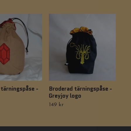
tärningspåse -
Broderad tärningspåse -
Tär
Greyjoy logo
Thr
149 kr
149