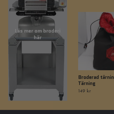
Läs mer om broderi
här
Broderad tärnin
Tärning
149 kr