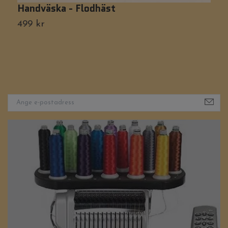
Handväska - Flodhäst
H
499 kr
6