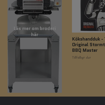
Läs mer om broderi
här
Kökshandduk - 
Original Storm
BBQ Master
Tillfälligt slut