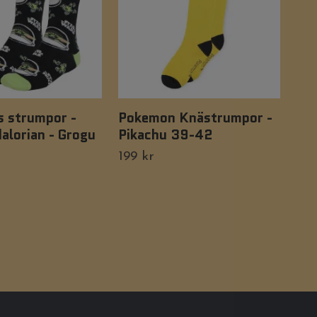
s strumpor -
Pokemon Knästrumpor -
Bu
alorian - Grogu
Pikachu 39-42
gl
199 kr
79 