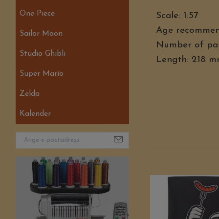
One Piece
Scale: 1:57
Age recommen
Sailor Moon
Number of par
Studio Ghibli
Length: 218 
Super Mario
Zelda
Kalender