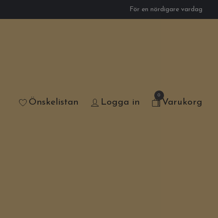
För en nördigare vardag
0
Önskelistan
Logga in
Varukorg