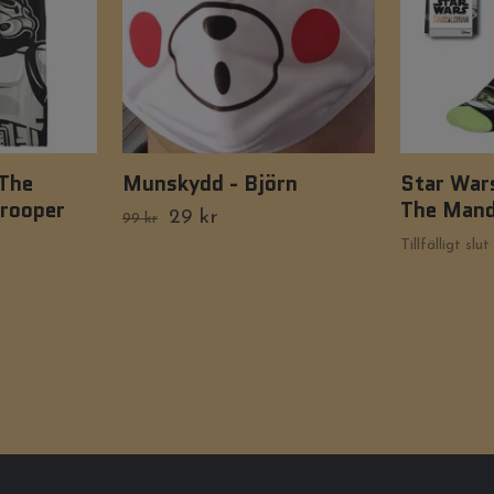
The
Munskydd - Björn
Star War
trooper
The Mand
29 kr
99 kr
Tillfälligt slut