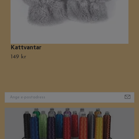
Kattvantar
P
149 kr
1