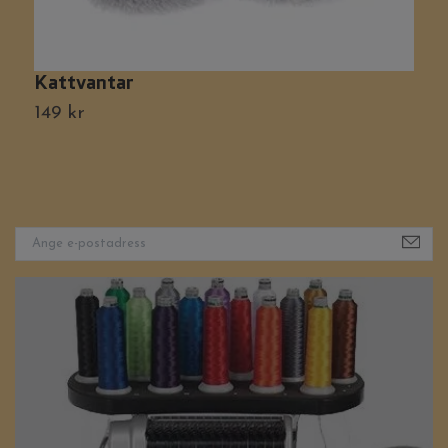
Kattvantar
M
149 kr
9