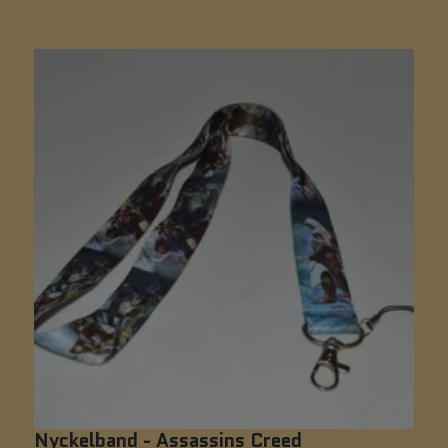
Nyckelband - Assassins Creed
N