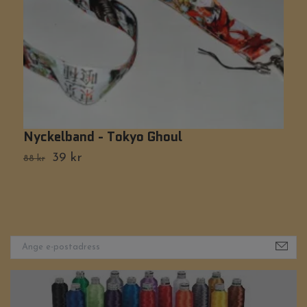
Nyckelband - Tokyo Ghoul
N
39 kr
88 kr
Ti