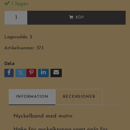
I lager.
KÖP
Lagersaldo:
2
Artikelnummer:
573
Dela
INFORMATION
RECENSIONER
Nyckelband med motiv.
Hake för nyckelknippa samt ögla för