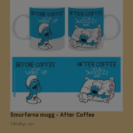
Smurfarna mugg - After Coffee
P
Tillfälligt slut
Ti