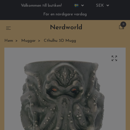
Välkommen till butiken!
SEK
För en nördigare vardag
0
Nerdworld
Hem
Muggar
Cthulhu 3D Mugg