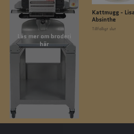
Kattmugg - Lisa
Absinthe
Tillfälligt slut
Läs mer om broderi
här