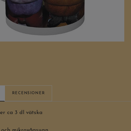
RECENSIONER
 ca 3 dl vätska
n och mikrovågsugn