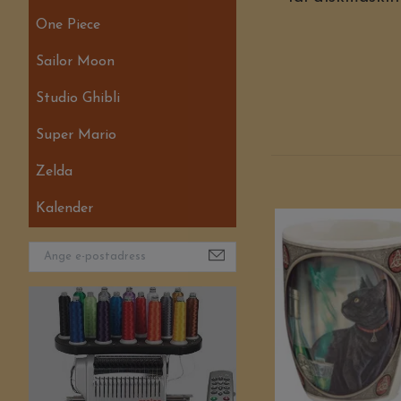
One Piece
Sailor Moon
Studio Ghibli
Super Mario
Zelda
Kalender