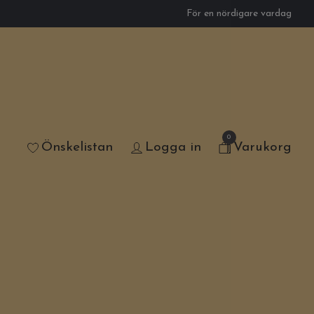
För en nördigare vardag
0
Önskelistan
Logga in
Varukorg