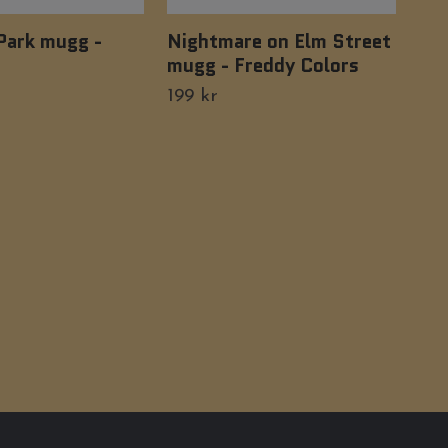
Park mugg -
Nightmare on Elm Street
Iro
mugg - Freddy Colors
Tillf
199 kr