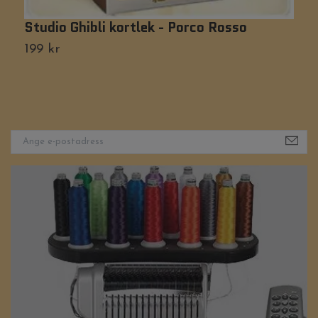
Studio Ghibli kortlek - Porco Rosso
T
199 kr
1