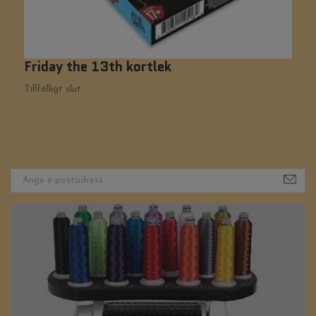
Friday the 13th kortlek
E
1
Tillfälligt slut