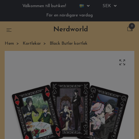
Välkommen till butiken!
SEK
För en nördigare vardag
0
Nerdworld
Hem
Kortlekar
Black Butler kortlek