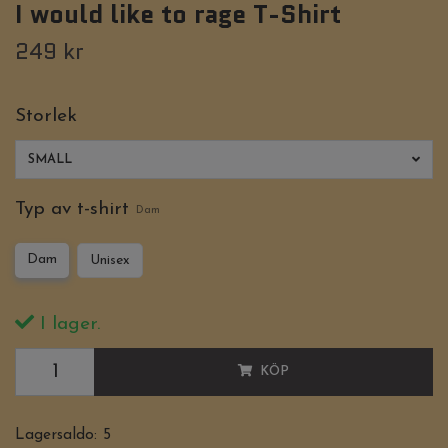
I would like to rage T-Shirt
249 kr
Storlek
SMALL
Typ av t-shirt
Dam
Dam
Unisex
I lager.
KÖP
Lagersaldo:
5