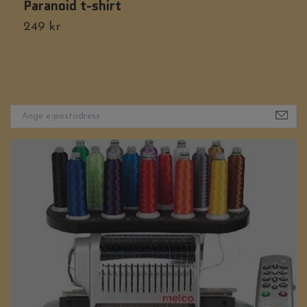
Paranoid t-shirt
I
249 kr
Ti