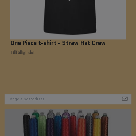
One Piece t-shirt - Straw Hat Crew
N
2
Tillfälligt slut