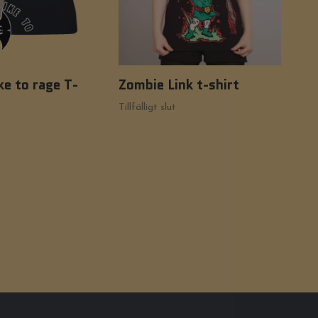
ke to rage T-
Zombie Link t-shirt
Dia
Tillfälligt slut
298 