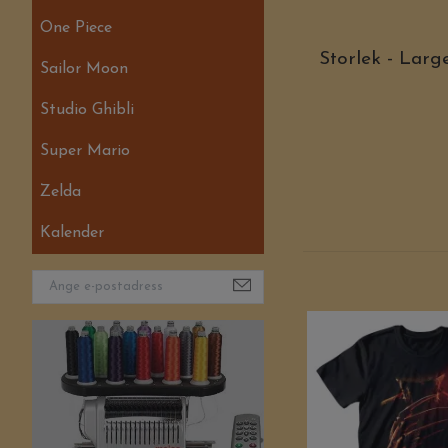
One Piece
Storlek - Larg
Sailor Moon
Studio Ghibli
Super Mario
Zelda
Kalender