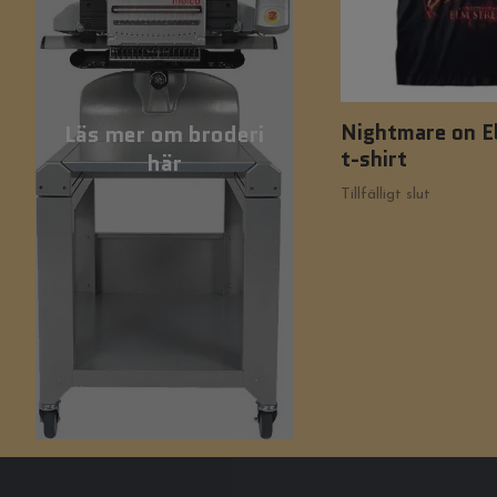
Nightmare on E
Läs mer om broderi
t-shirt
här
Tillfälligt slut