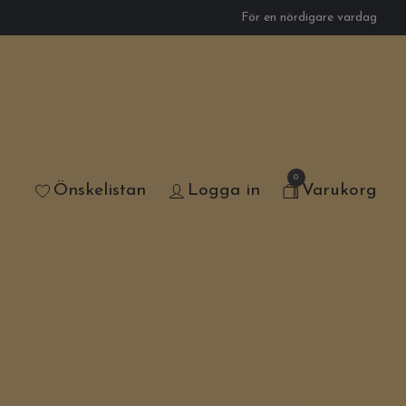
För en nördigare vardag
0
Önskelistan
Logga in
Varukorg