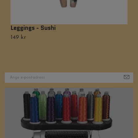
Leggings - Sushi
L
149 kr
1