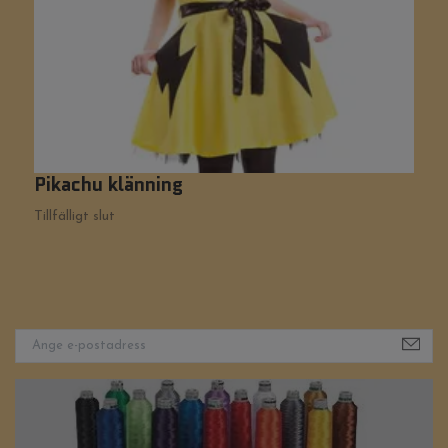
Pikachu klänning
L
1
Tillfälligt slut