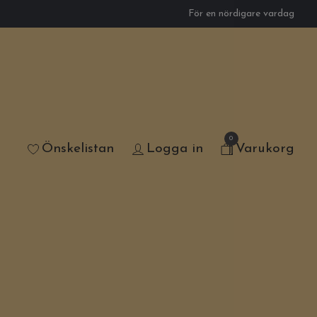
För en nördigare vardag
0
Önskelistan
Logga in
Varukorg