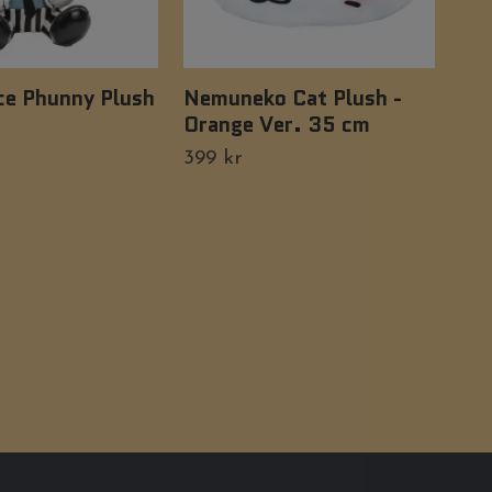
ce Phunny Plush
Nemuneko Cat Plush -
Fiv
Orange Ver. 35 cm
Plu
- 
399 kr
Tillf