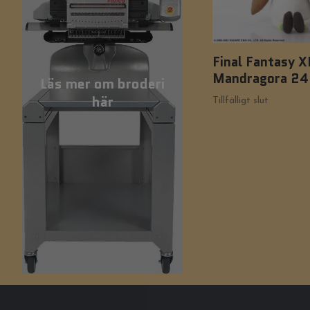
Final Fantasy XI
Mandragora 24
Läs mer om broderi
här
Tillfälligt slut