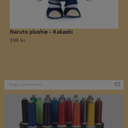
Naruto plushie - Kakashi
K
299 kr
Ti