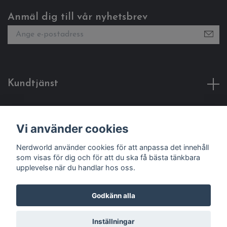
Anmäl dig till vår nyhetsbrev
Kundtjänst
Fotmeny
Vi använder cookies
Sociala medier
Nerdworld använder cookies för att anpassa det innehåll
som visas för dig och för att du ska få bästa tänkbara
upplevelse när du handlar hos oss.
Godkänn alla
© 2026 Nerdworld
Inställningar