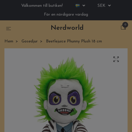
Välkommen till butiken!
SEK
För en nördigare vardag
0
Nerdworld
Hem
Gosedjur
Beetlejuice Phunny Plush 18 cm