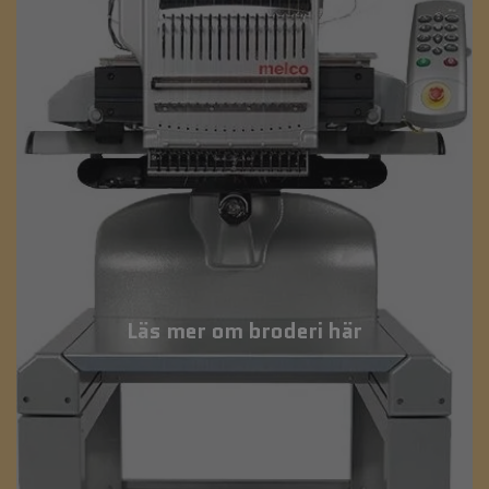
Läs mer om broderi här