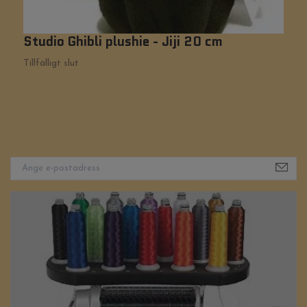
Studio Ghibli plushie - Jiji 20 cm
P
2
Tillfälligt slut