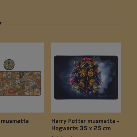
s musmatta
Harry Potter musmatta -
De
Hogwarts 35 x 25 cm
mus