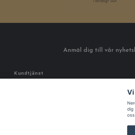
Tillfälligt slut
Anmäl dig till vår nyhets
Kundtjänst
Tveka inte att kontakta oss på
info@nerdworld.se
Vi
Ner
dig
oss
© 2026 Nerdworld