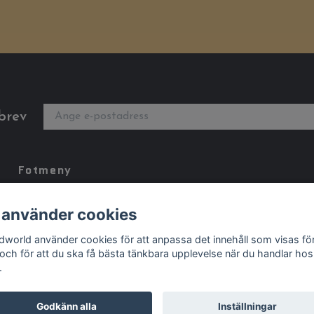
brev
Fotmeny
Kontakt
 använder cookies
Köpvillkor
dworld använder cookies för att anpassa det innehåll som visas fö
Storleksguide
 och för att du ska få bästa tänkbara upplevelse när du handlar hos
.
Godkänn alla
Inställningar