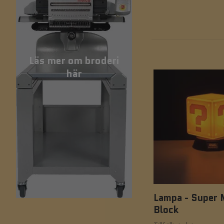
Läs mer om broderi
här
Lampa - Super 
Block