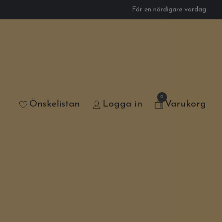
För en nördigare vardag
0
Önskelistan
Logga in
Varukorg