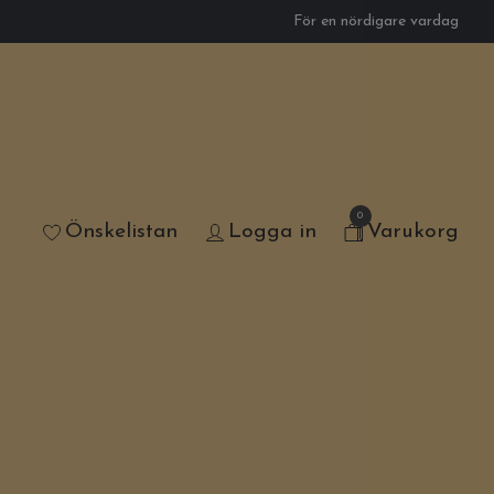
För en nördigare vardag
0
Önskelistan
Logga in
Varukorg