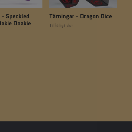
 - Speckled
Tärningar - Dragon Dice
Tär
Oakie Doakie
Liq
Tillfälligt slut
Do
199