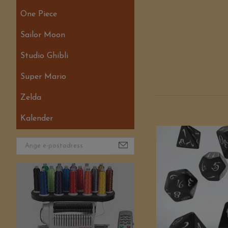
One Piece
Sailor Moon
Studio Ghibli
Super Mario
Zelda
Kalender