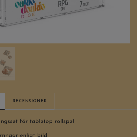
RECENSIONER
ingsset för tabletop rollspel
ärnngar enligt bild