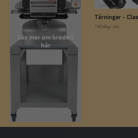
Tärningar - Cla
Tillfälligt slut
Läs mer om broderi
här