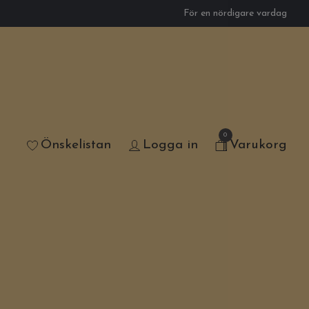
För en nördigare vardag
0
Önskelistan
Logga in
Varukorg