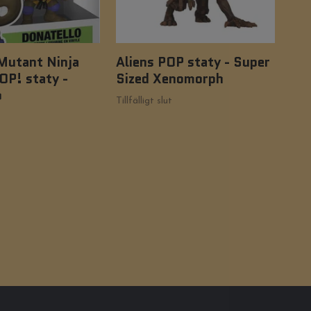
Mutant Ninja
Aliens POP staty - Super
Fiv
OP! staty -
Sized Xenomorph
PO
o
cm
Tillfälligt slut
Tillf