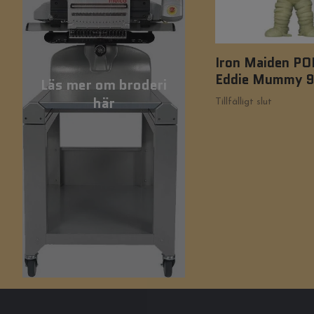
Iron Maiden POP
Eddie Mummy 9
Läs mer om broderi
här
Tillfälligt slut