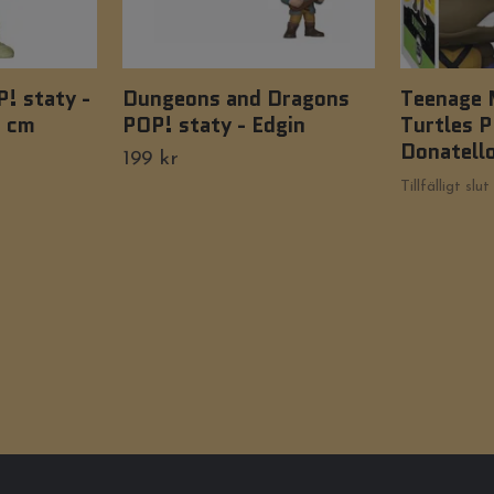
! staty -
Dungeons and Dragons
Teenage 
 cm
POP! staty - Edgin
Turtles P
Donatell
199 kr
Tillfälligt slut