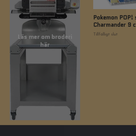
Pokemon POP! s
Charmander 9 
Tillfälligt slut
Läs mer om broderi
här