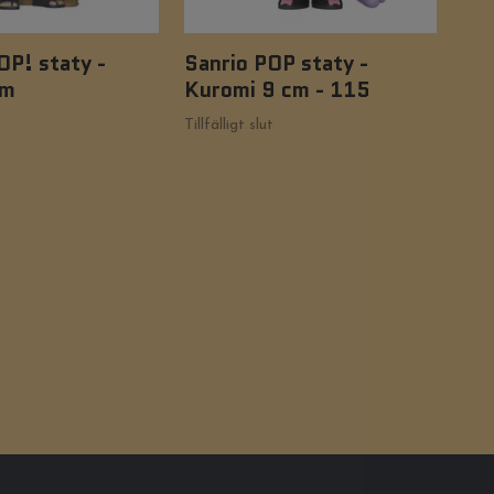
OP! staty -
Sanrio POP staty -
San
cm
Kuromi 9 cm - 115
Ho
249
Tillfälligt slut