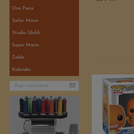
One Piece
Sailor Moon
Studio Ghibli
Super Mario
Zelda
Kalender