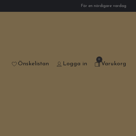
För en nördigare vardag
0
Önskelistan
Logga in
Varukorg