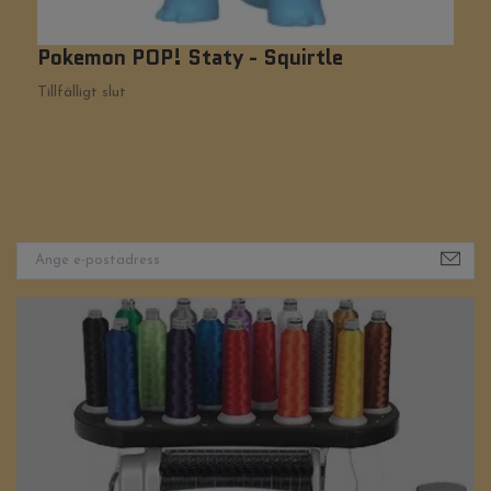
Pokemon POP! Staty - Squirtle
J
F
Tillfälligt slut
Ti