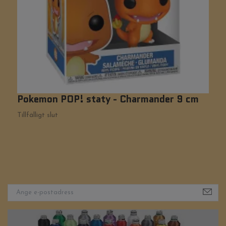
Pokemon POP! staty - Charmander 9 cm
A
Tillfälligt slut
Ti