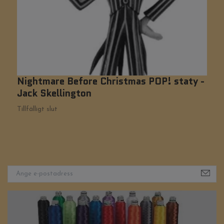
Nightmare Before Christmas POP! staty -
M
Jack Skellington
1
Tillfälligt slut