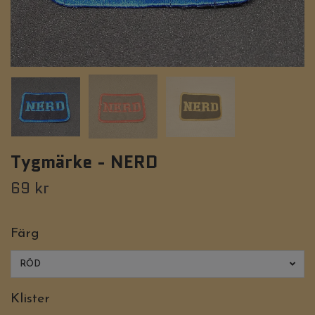
Tygmärke - NERD
69 kr
Färg
RÖD
Klister