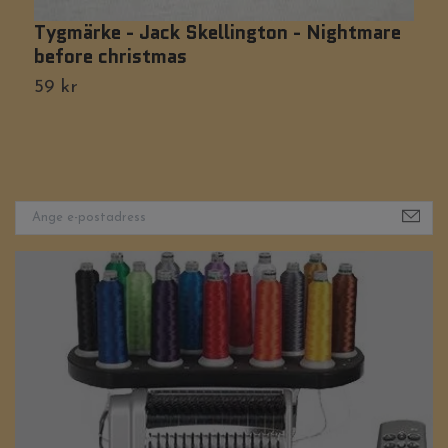
Tygmärke - Jack Skellington - Nightmare
T
before christmas
5
59 kr