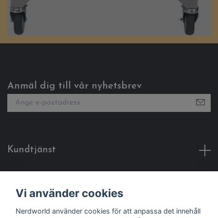
Anmäl dig till vår nyhetsbrev
Kundtjänst
Fotmeny
Vi använder cookies
Sociala medier
Nerdworld använder cookies för att anpassa det innehåll