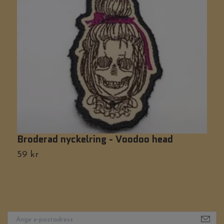
Broderad nyckelring - Voodoo head
B
59 kr
5