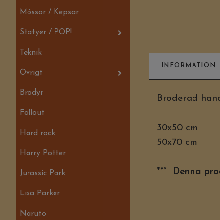
Mössor / Kepsar
Statyer / POP!
Teknik
INFORMATION
Övrigt
Brodyr
Broderad hand
Fallout
30x50 cm
Hard rock
50x70 cm
Harry Potter
*** Denna prod
Jurassic Park
Lisa Parker
Naruto