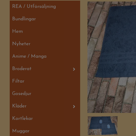
REA / Utförsäljning
Bundlingar
Hem
Nyheter
Anime / Manga
Broderat
Filtar
Gosedjur
Kläder
Kortlekar
Muggar