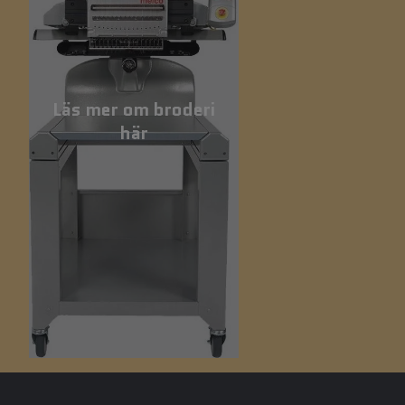
Läs mer om broderi
här