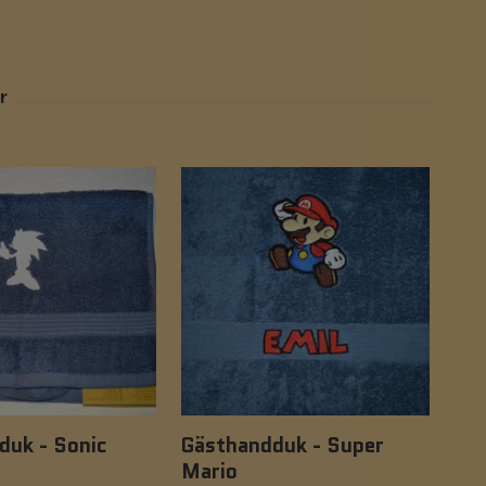
duk - Sonic
Gästhandduk - Super
Gä
Mario
129