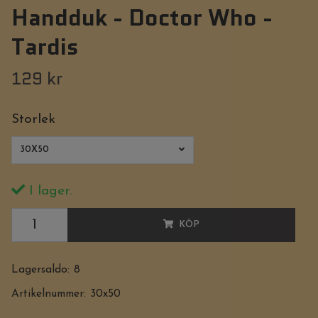
Handduk - Doctor Who -
Tardis
129 kr
Storlek
30X50
I lager.
KÖP
Lagersaldo:
8
Artikelnummer:
30x50