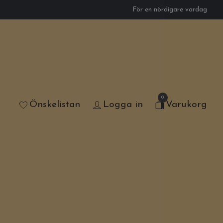
För en nördigare vardag
0
Önskelistan
Logga in
Varukorg