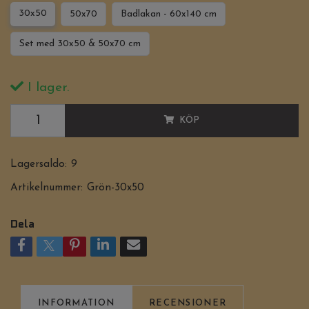
30x50
50x70
Badlakan - 60x140 cm
Set med 30x50 & 50x70 cm
I lager.
KÖP
Lagersaldo:
9
Artikelnummer:
Grön-30x50
Dela
INFORMATION
RECENSIONER