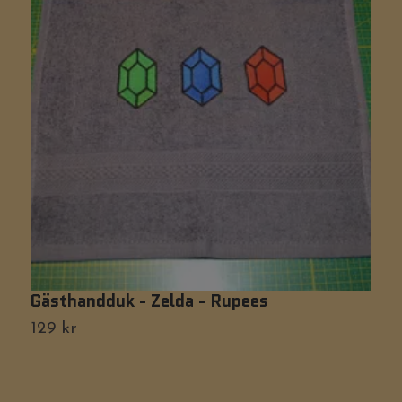
Gästhandduk - Zelda - Rupees
G
129 kr
1