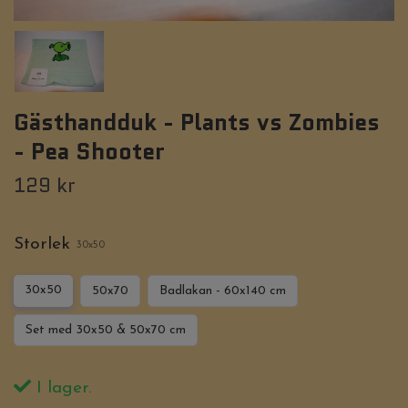
Gästhandduk - Plants vs Zombies
- Pea Shooter
129 kr
Storlek
30x50
30x50
50x70
Badlakan - 60x140 cm
Set med 30x50 & 50x70 cm
I lager.