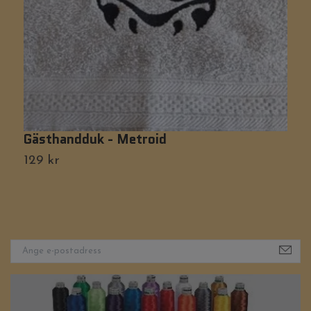
Gästhandduk - Metroid
H
129 kr
1