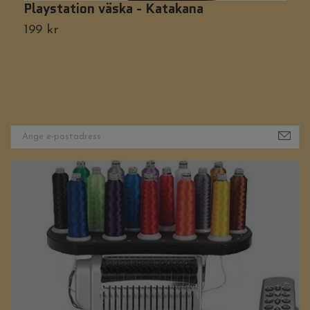
Playstation väska - Katakana
D
199 kr
5