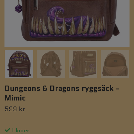
Dungeons & Dragons ryggsäck -
Mimic
599 kr
I lager.