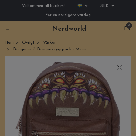
Välkommen till butiken!
SEK
För en nördigare vardag
0
Nerdworld
Hem
Övrigt
Väskor
Dungeons & Dragons ryggsäck - Mimic