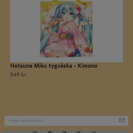
Hatsune Miku tygväska - Kimono
O
249 kr
1