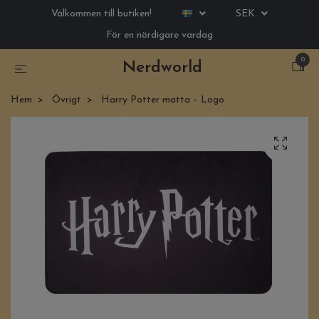
Välkommen till butiken!
SEK
För en nördigare vardag
0
Nerdworld
Hem
Övrigt
Harry Potter matta – Logo