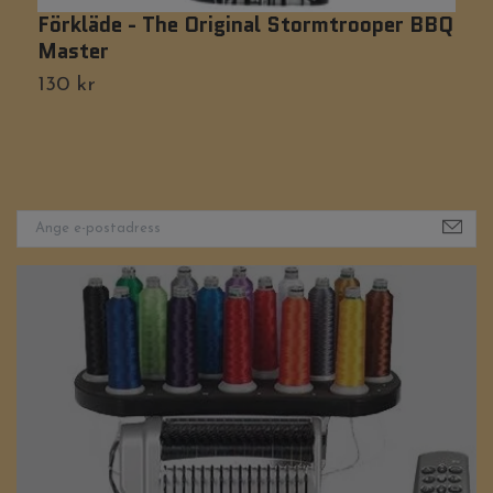
Förkläde - The Original Stormtrooper BBQ
F
Master
P
130 kr
9