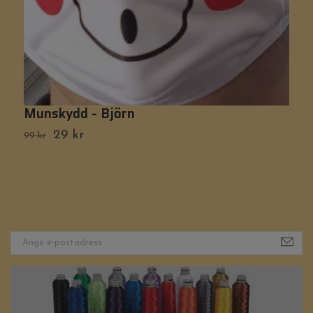
Munskydd - Björn
S
29 kr
99 kr
Ti