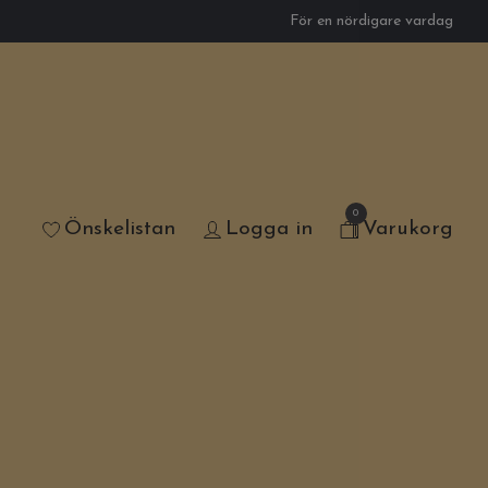
För en nördigare vardag
0
Önskelistan
Logga in
Varukorg