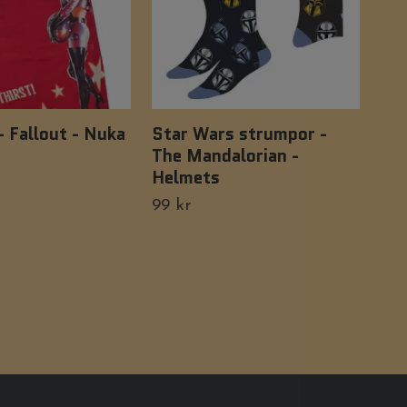
- Fallout - Nuka
Star Wars strumpor -
Ca
The Mandalorian -
249 
Helmets
99 kr