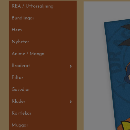
REA / Utförsäljning
Bundlingar
Hem
Nyheter
Anime / Manga
Broderat
Filtar
Gosedjur
Kläder
Kortlekar
Muggar