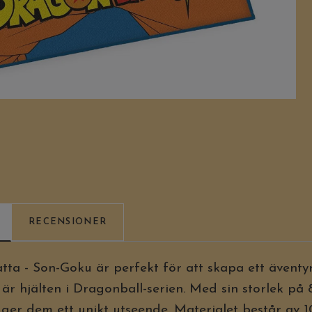
RECENSIONER
ta - Son-Goku är perfekt för att skapa ett äventy
r hjälten i Dragonball-serien. Med sin storlek på
 ger dem ett unikt utseende. Materialet består av