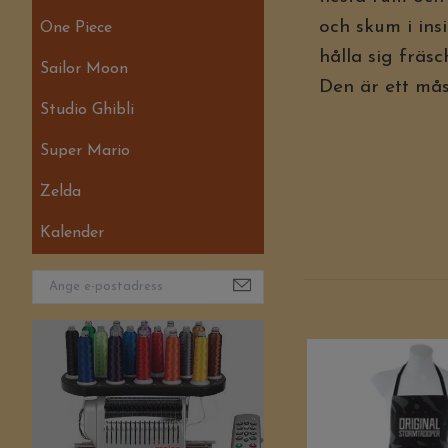
och skum i ins
One Piece
hålla sig fräsc
Sailor Moon
Den är ett mås
Studio Ghibli
Super Mario
Zelda
Kalender