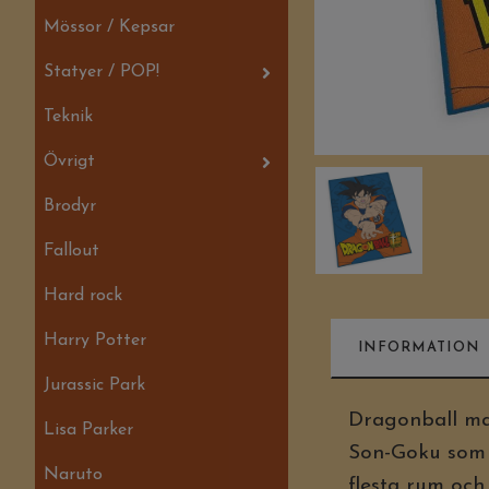
Mössor / Kepsar
Statyer / POP!
Teknik
Övrigt
Brodyr
Fallout
Hard rock
Harry Potter
INFORMATION
Jurassic Park
Dragonball mat
Lisa Parker
Son-Goku som ä
Naruto
flesta rum och