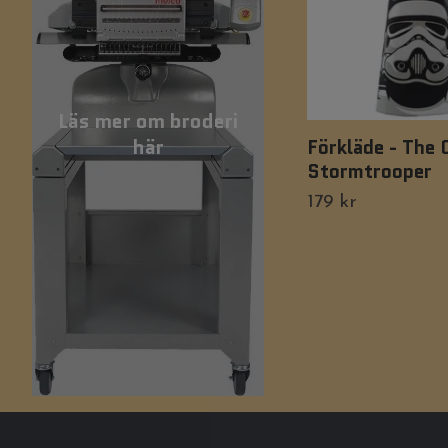
Läs mer om broderi
här
Förkläde - The 
Stormtrooper
179 kr