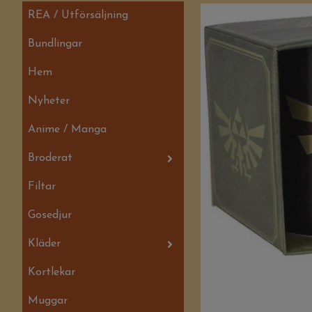
REA / Utförsäljning
Bundlingar
Hem
Nyheter
Anime / Manga
Broderat
Filtar
Gosedjur
Kläder
Kortlekar
Muggar