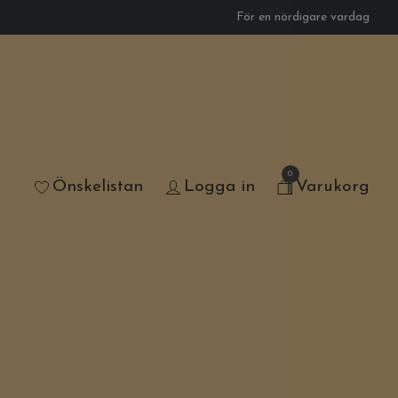
För en nördigare vardag
0
Önskelistan
Logga in
Varukorg