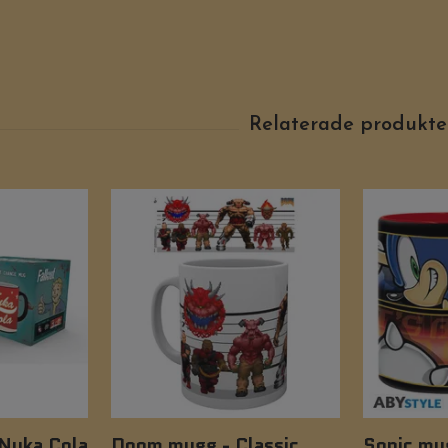
 Nuka Cola
Doom mugg - Classic
Sonic mu