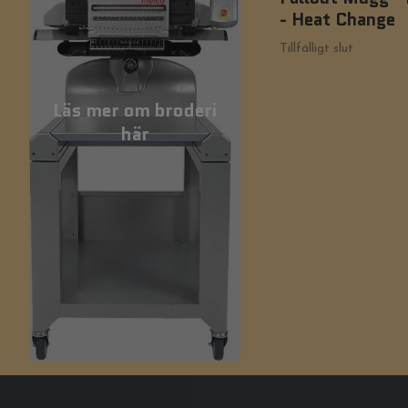
- Heat Change
Tillfälligt slut
Läs mer om broderi
här