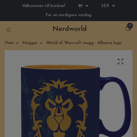
Välkommen till butiken!
SEK
För en nördigare vardag
0
Nerdworld
Hem
Muggar
World of Warcraft mugg - Alliance logo