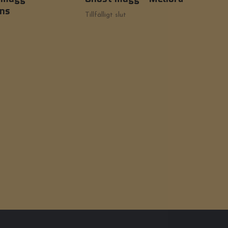
ons
- T
Tillfälligt slut
199