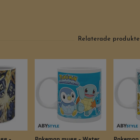
gg -
Pokemon mugg - Water
Pokemon 