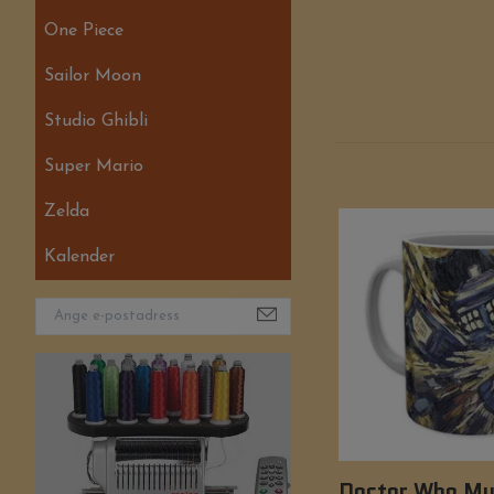
One Piece
Sailor Moon
Studio Ghibli
Super Mario
Zelda
Kalender
Doctor Who Mu