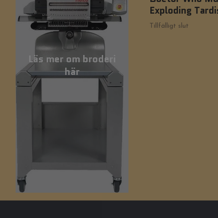
Exploding Tardi
Tillfälligt slut
Läs mer om broderi
här