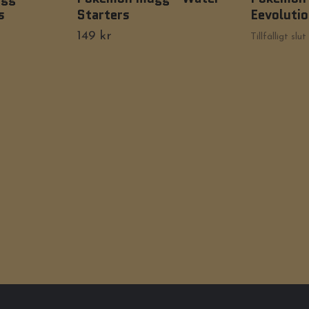
s
Starters
Eevoluti
149 kr
Tillfälligt slut