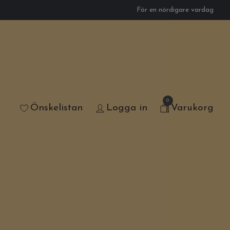
För en nördigare vardag
0
Önskelistan
Logga in
Varukorg