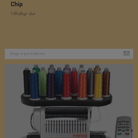
Chip
Ti
Tillfälligt slut