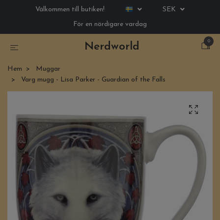
Välkommen till butiken!
SEK
För en nördigare vardag
0
Nerdworld
Hem
Muggar
Varg mugg - Lisa Parker - Guardian of the Falls