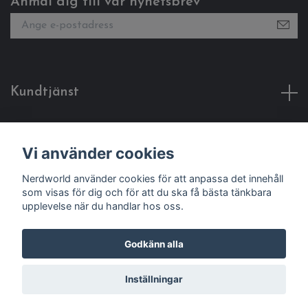
Anmäl dig till vår nyhetsbrev
Kundtjänst
Fotmeny
Vi använder cookies
Sociala medier
Nerdworld använder cookies för att anpassa det innehåll
som visas för dig och för att du ska få bästa tänkbara
upplevelse när du handlar hos oss.
Godkänn alla
© 2026 Nerdworld
Inställningar