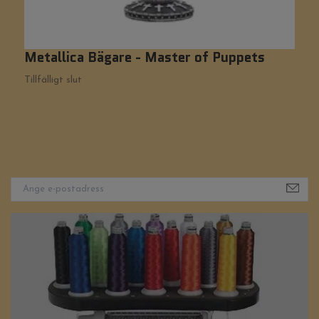
Metallica Bägare - Master of Puppets
F
Tillfälligt slut
Ti