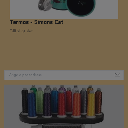
Termos - Simons Cat
A
Tillfälligt slut
Ti