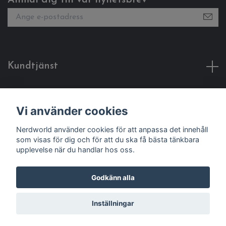
Anmäl dig till vår nyhetsbrev
Kundtjänst
Fotmeny
Vi använder cookies
Sociala medier
Nerdworld använder cookies för att anpassa det innehåll
som visas för dig och för att du ska få bästa tänkbara
upplevelse när du handlar hos oss.
Godkänn alla
© 2026 Nerdworld
Inställningar